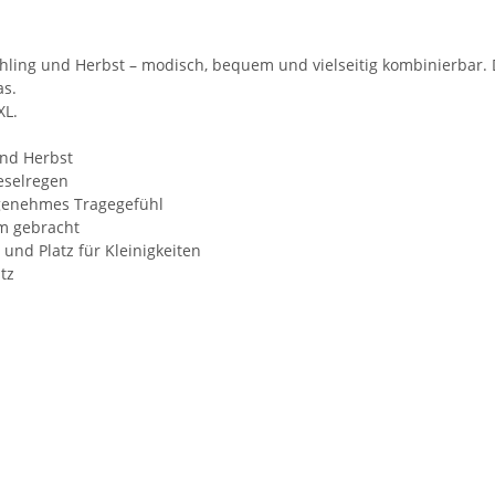
Frühling und Herbst – modisch, bequem und vielseitig kombinierbar. 
as.
XL.
und Herbst
eselregen
ngenehmes Tragegefühl
rm gebracht
nd Platz für Kleinigkeiten
tz