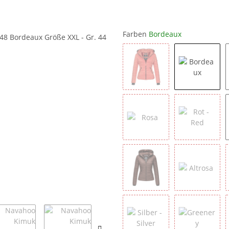
Farben
Bordeaux
Coral
Bordeau
Rosa
Rot - Red
Schoko
Altrosa