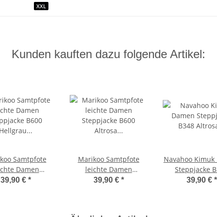
XXL
Kunden kauften dazu folgende Artikel:
koo Samtpfote
Marikoo Samtpfote
Navahoo Kimuk
ichte Damen
leichte Damen
Steppjacke 
ppjacke B600
Steppjacke B600
Altrosa Größe X
39,90 €
*
39,90 €
*
39,90 €
*
rau Größe XXL -
Altrosa Größe XL - Gr.
42
Gr. 44
42