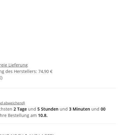
reie Lieferung
g des Herstellers
:
74,90 €
€
)
nd abweichend)
ächsten
2 Tage
und
5 Stunden
und
3 Minuten
und
00
hre Bestellung am
10.8.