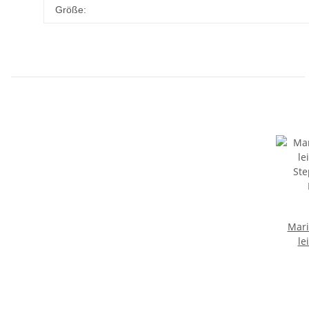
Größe:
Mari
le
Ste
Hellg