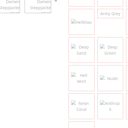
Silber - Silver
Greenery
Arm
Army Grey
Hellblau
Deep Sand
Deep Gr
Hell Mint
Nude
Neon Coral
Anthrazit