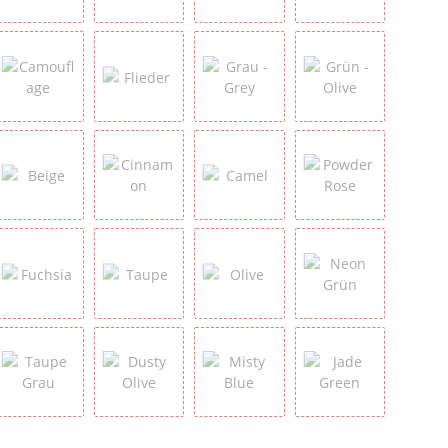
Baby Blue
Light Green
Orange
Hellgrün
y Grey
Camouflage
Flieder
Grau - Grey
Grün - Olive
een
Beige
Cinnamon
Camel
Powder Rose
Fuchsia
Taupe
Olive
Neon Grün
Taupe Grau
Dusty Olive
Misty Blue
Jade Green