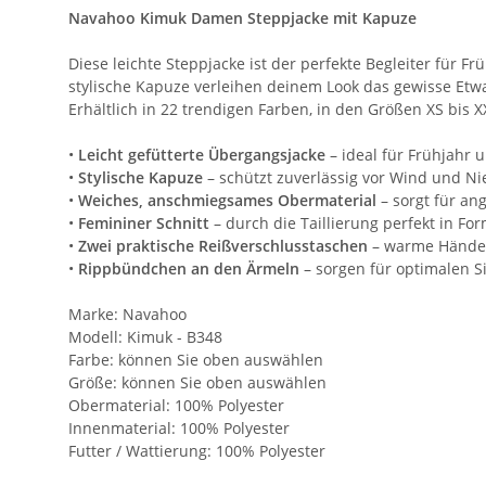
Navahoo Kimuk Damen Steppjacke mit Kapuze
Diese leichte Steppjacke ist der perfekte Begleiter für 
stylische Kapuze verleihen deinem Look das gewisse Etw
Erhältlich in 22 trendigen Farben, in den Größen XS bis X
•
Leicht gefütterte Übergangsjacke
– ideal für Frühjahr 
•
Stylische Kapuze
– schützt zuverlässig vor Wind und Ni
•
Weiches, anschmiegsames Obermaterial
– sorgt für a
•
Femininer Schnitt
– durch die Taillierung perfekt in Fo
•
Zwei praktische Reißverschlusstaschen
– warme Hände u
•
Rippbündchen an den Ärmeln
– sorgen für optimalen Si
Marke: Navahoo
Modell: Kimuk - B348
Farbe: können Sie oben auswählen
Größe: können Sie oben auswählen
Obermaterial: 100% Polyester
Innenmaterial: 100% Polyester
Futter / Wattierung: 100% Polyester