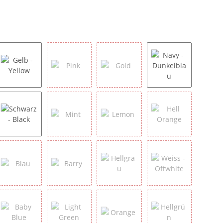
x
Gelb - Yellow
Pink
Gold
Navy - Dunkelbl
Schwarz - Black
Mint
Lemon
Hell Orange
Blau
Barry
Hellgrau
Weiss - Offwhit