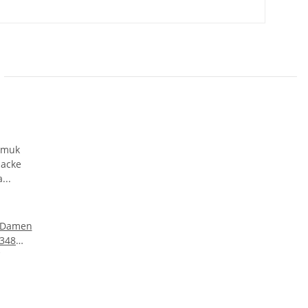
 Damen
B348
L - Gr.