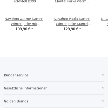
Navahoo warme Damen
Navahoo Paula Damen
Nav
Winter Jacke mit
Winter Jacke Mantel
Teddyfell B399
Parka warm gefütterte
109,90 €
*
129,90 €
*
Winterjacke B383
Kundenservice
Gesetzliche Informationen
Golden Brands