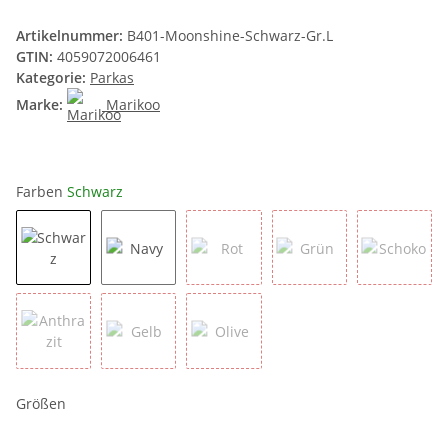
Artikelnummer:
B401-Moonshine-Schwarz-Gr.L
GTIN:
4059072006461
Kategorie:
Parkas
Marke:
Marikoo
Farben
Schwarz
Schwarz
Navy
Rot
Grün
Schoko
Anthrazit
Gelb
Olive
Größen