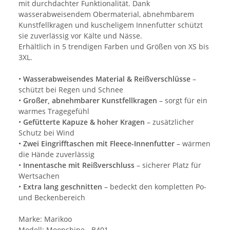
mit durchdachter Funktionalität. Dank
wasserabweisendem Obermaterial, abnehmbarem
Kunstfellkragen und kuscheligem Innenfutter schützt
sie zuverlässig vor Kälte und Nässe.
Erhältlich in 5 trendigen Farben und Größen von XS bis
3XL.
•
Wasserabweisendes Material & Reißverschlüsse
–
schützt bei Regen und Schnee
•
Großer, abnehmbarer Kunstfellkragen
– sorgt für ein
warmes Tragegefühl
•
Gefütterte Kapuze & hoher Kragen
– zusätzlicher
Schutz bei Wind
•
Zwei Eingrifftaschen mit Fleece-Innenfutter
– wärmen
die Hände zuverlässig
•
Innentasche mit Reißverschluss
– sicherer Platz für
Wertsachen
•
Extra lang geschnitten
– bedeckt den kompletten Po-
und Beckenbereich
Marke: Marikoo
Modell: Moonshine - B401