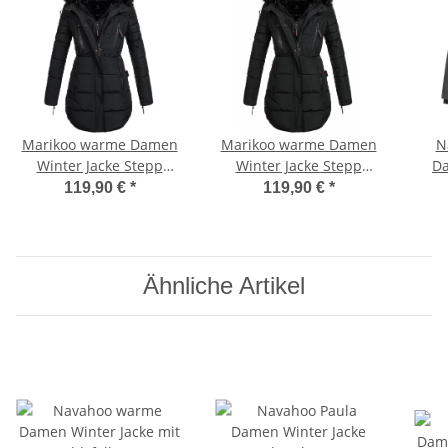
Marikoo warme Damen
Marikoo warme Damen
N
Winter Jacke Stepp
Winter Jacke Stepp
Da
Mantel lang B401
Mantel lang B401
B64
119,90 €
*
119,90 €
*
Schwarz Größe M - Gr.
Schwarz Größe XL - Gr.
38
42
Ähnliche Artikel