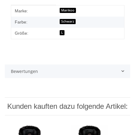
Produkteigenschaft
Wert
Marikoo
Marke:
Schwarz
Farbe:
L
Größe:
Bewertungen
Kunden kauften dazu folgende Artikel: