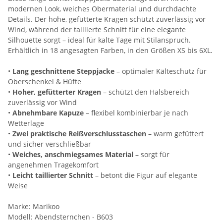
modernen Look, weiches Obermaterial und durchdachte
Details. Der hohe, gefütterte Kragen schützt zuverlässig vor
Wind, während der taillierte Schnitt für eine elegante
Silhouette sorgt – ideal für kalte Tage mit Stilanspruch.
Erhältlich in 18 angesagten Farben, in den Größen XS bis 6XL.
•
Lang geschnittene Steppjacke
– optimaler Kälteschutz für
Oberschenkel & Hüfte
•
Hoher, gefütterter Kragen
– schützt den Halsbereich
zuverlässig vor Wind
•
Abnehmbare Kapuze
– flexibel kombinierbar je nach
Wetterlage
•
Zwei praktische Reißverschlusstaschen
– warm gefüttert
und sicher verschließbar
•
Weiches, anschmiegsames Material
– sorgt für
angenehmen Tragekomfort
•
Leicht taillierter Schnitt
– betont die Figur auf elegante
Weise
Marke: Marikoo
Modell: Abendsternchen - B603