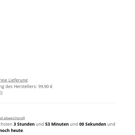
reie Lieferung
g des Herstellers
:
99,90 €
€
)
nd abweichend)
ächsten
3 Stunden
und
53 Minuten
und
00 Sekunden
und
noch heute
.