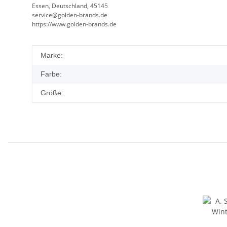
Essen, Deutschland, 45145
service@golden-brands.de
https://www.golden-brands.de
Produkteigenschaft
Wert
Marke:
Farbe:
Größe: