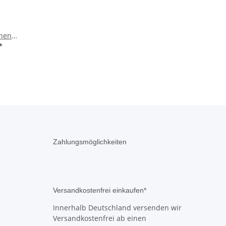
hen
ter
*
N036
Zahlungsmöglichkeiten
Versandkostenfrei einkaufen*
Innerhalb Deutschland versenden wir
Versandkostenfrei ab einen