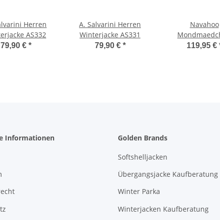
alvarini Herren
A. Salvarini Herren
Navahoo
erjacke AS332
Winterjacke AS331
Mondmaedc
Damen Win
79,90 €
*
79,90 €
*
119,95 €
Steppmantel 
he Informationen
Golden Brands
Softshelljacken
m
Übergangsjacke Kaufberatung
recht
Winter Parka
tz
Winterjacken Kaufberatung