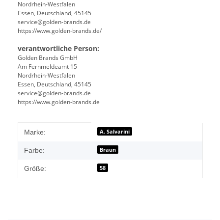
Nordrhein-Westfalen
Essen, Deutschland, 45145
service@golden-brands.de
https://www.golden-brands.de/
verantwortliche Person:
Golden Brands GmbH
Am Fernmeldeamt 15
Nordrhein-Westfalen
Essen, Deutschland, 45145
service@golden-brands.de
https://www.golden-brands.de
Produkteigenschaft
Wert
A. Salvarini
Marke:
Braun
Farbe:
58
Größe: