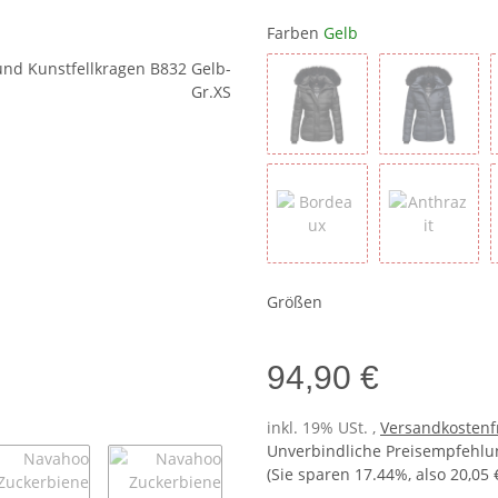
Farben
Gelb
Schwarz
Navy
Bordeaux
Anthrazit
Größen
94,90 €
inkl. 19% USt. ,
Versandkostenf
Unverbindliche Preisempfehlun
(Sie sparen
17.44%
, also
20,05 