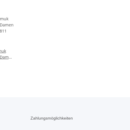
muk
e Damen
B811
Zahlungsmöglichkeiten