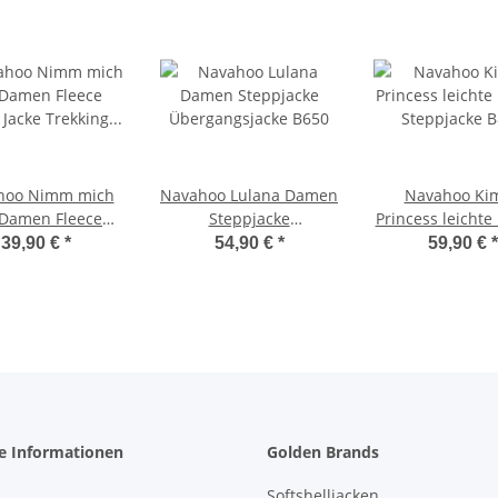
hoo Nimm mich
Navahoo Lulana Damen
Navahoo Ki
 Damen Fleece
Steppjacke
Princess leicht
d Jacke Trekking
Übergangsjacke B650
Steppjacke 
39,90 €
*
54,90 €
*
59,90 €
*
derjacke B852
he Informationen
Golden Brands
Softshelljacken