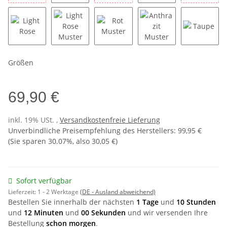
Bordeaux Muster
Senfgelb Muster
Hellgrau Muster
Dunkelgrau Muster
Rosa Mu
Light Rose
Light Rose Muster
Rot Muster
Anthrazit Muster
Taupe
Größen
69,90 €
inkl. 19% USt. ,
Versandkostenfreie Lieferung
Unverbindliche Preisempfehlung des Herstellers
:
99,95 €
(Sie sparen
30.07%
, also
30,05 €
)
Sofort verfügbar
Lieferzeit:
1 - 2 Werktage
(DE - Ausland abweichend)
Bestellen Sie innerhalb der nächsten
1 Tage
und
10 Stunden
und
12 Minuten
und
00 Sekunden
und wir versenden Ihre
Bestellung
schon morgen
.