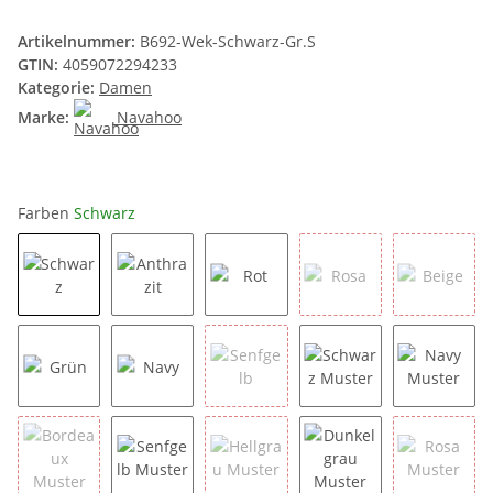
Artikelnummer:
B692-Wek-Schwarz-Gr.S
GTIN:
4059072294233
Kategorie:
Damen
Marke:
Navahoo
Farben
Schwarz
Schwarz
Anthrazit
Rot
Rosa
Beige
Grün
Navy
Senfgelb
Schwarz Muster
Navy Mu