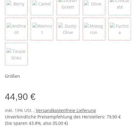
Berry
Camel
Ocean Green
Olive
Chocola
Anthrazit
Weinrot
Dusty Olive
Moosgrün
Fuchsia
Taupe Grau
Größen
44,90 €
inkl. 19% USt. ,
Versandkostenfreie Lieferung
Unverbindliche Preisempfehlung des Herstellers
:
79,90 €
(Sie sparen
43.8%
, also
35,00 €
)