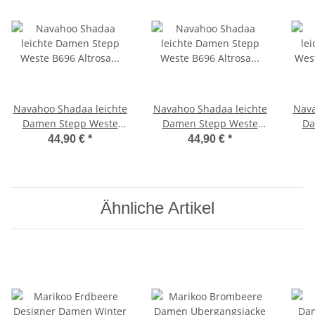
Navahoo Shadaa leichte
Navahoo Shadaa leichte
Nava
Damen Stepp Weste
Damen Stepp Weste
Da
B696 Altrosa Größe XL -
B696 Altrosa Größe XXL -
B69
44,90 €
*
44,90 €
*
Gr. 42
Gr. 44
Ähnliche Artikel