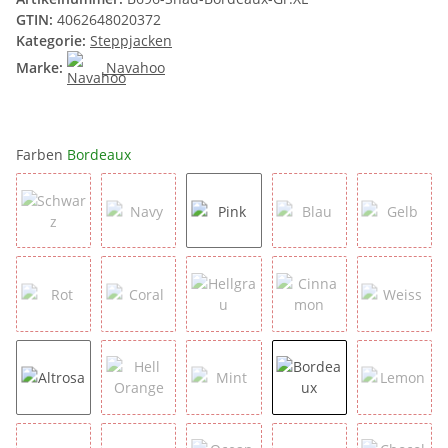
GTIN:
4062648020372
Kategorie:
Steppjacken
Marke:
Navahoo
Farben
Bordeaux
Schwarz
Navy
Pink
Blau
Gelb
Rot
Coral
Hellgrau
Cinnamon
Weiss
Altrosa
Hell Orange
Mint
Bordeaux
Lemon