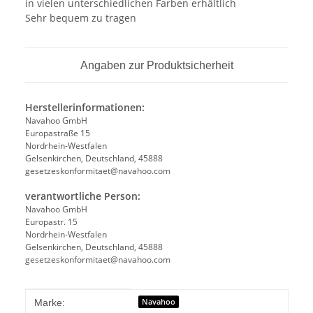
in vielen unterschiedlichen Farben erhältlich
Sehr bequem zu tragen
Angaben zur Produktsicherheit
Herstellerinformationen:
Navahoo GmbH
Europastraße 15
Nordrhein-Westfalen
Gelsenkirchen, Deutschland, 45888
gesetzeskonformitaet@navahoo.com
verantwortliche Person:
Navahoo GmbH
Europastr. 15
Nordrhein-Westfalen
Gelsenkirchen, Deutschland, 45888
gesetzeskonformitaet@navahoo.com
Produkteigenschaft
Wert
Navahoo
Marke: