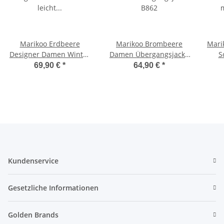
Marikoo Erdbeere
Marikoo Brombeere
Mari
Designer Damen Winter
Damen Übergangsjacke
S
leicht gefüttert mit
B862
69,90 €
*
64,90 €
*
Kapuze B659
Kundenservice
Gesetzliche Informationen
Golden Brands