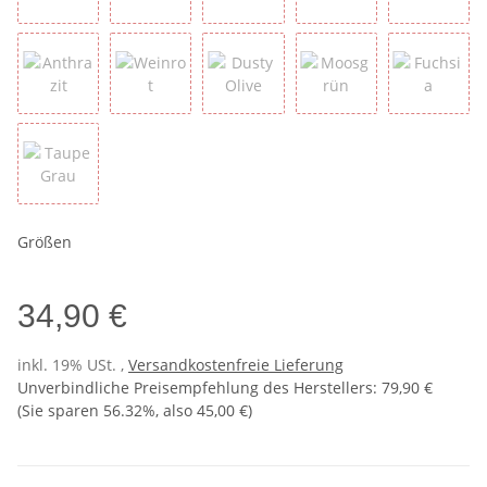
Berry
Camel
Ocean Green
Olive
Chocola
Anthrazit
Weinrot
Dusty Olive
Moosgrün
Fuchsia
Taupe Grau
Größen
34,90 €
inkl. 19% USt. ,
Versandkostenfreie Lieferung
Unverbindliche Preisempfehlung des Herstellers
:
79,90 €
(Sie sparen
56.32%
, also
45,00 €
)