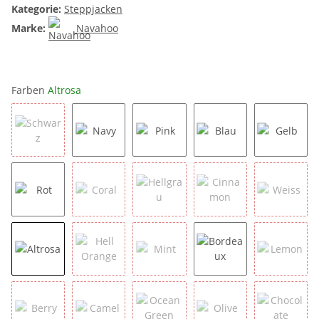
Kategorie:
Steppjacken
Marke:
Navahoo
Farben
Altrosa
Schwarz
Navy
Pink
Blau
Gelb
Rot
Coral
Hellgrau
Cinnamon
Weiss
Altrosa
Hell Orange
Mint
Bordeaux
Lemon