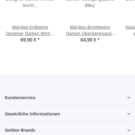
Marikoo Erdbeere
Marikoo Brombeere
Nav
Designer Damen Winter
Damen Übergangsjacke
leicht gefüttert mit
B862
69,90 €
*
64,90 €
*
Kapuze B659
Kundenservice
Gesetzliche Informationen
Golden Brands