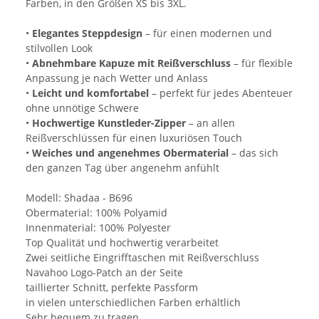
Farben, in den Größen XS bis 3XL.
•
Elegantes Steppdesign
– für einen modernen und
stilvollen Look
•
Abnehmbare Kapuze mit Reißverschluss
– für flexible
Anpassung je nach Wetter und Anlass
•
Leicht und komfortabel
– perfekt für jedes Abenteuer
ohne unnötige Schwere
•
Hochwertige Kunstleder-Zipper
– an allen
Reißverschlüssen für einen luxuriösen Touch
•
Weiches und angenehmes Obermaterial
– das sich
den ganzen Tag über angenehm anfühlt
Modell: Shadaa - B696
Obermaterial: 100% Polyamid
Innenmaterial: 100% Polyester
Top Qualität und hochwertig verarbeitet
Zwei seitliche Eingrifftaschen mit Reißverschluss
Navahoo Logo-Patch an der Seite
taillierter Schnitt, perfekte Passform
in vielen unterschiedlichen Farben erhältlich
Sehr bequem zu tragen