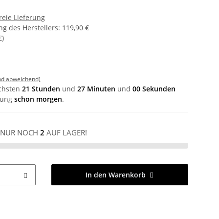
reie Lieferung
g des Herstellers
:
119,90 €
€
)
nd abweichend)
ächsten
21 Stunden
und
27 Minuten
und
00 Sekunden
llung
schon morgen
.
NUR NOCH
2
AUF LAGER!
In den Warenkorb