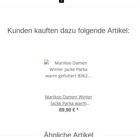
S
Kunden kauften dazu folgende Artikel:
Marikoo Damen Winter
Jacke Parka warm
gefüttert B362
89,90 €
*
Anthrazit Größe S - Gr.
36
Ähnliche Artikel