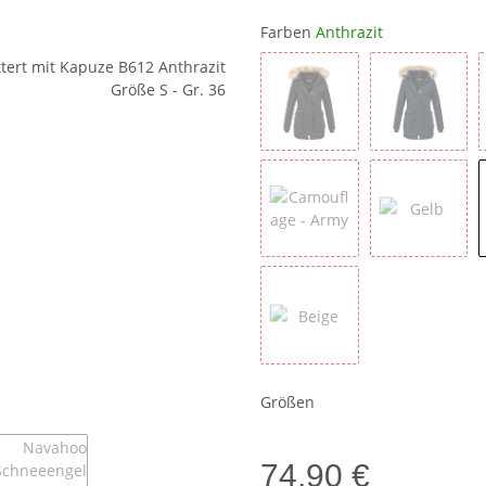
Farben
Anthrazit
Schwarz
Navy
Camouflage - Army
Gelb
Beige
Größen
74,90 €