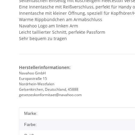
Seitentaschen einseitig mit kuscheligem Fleecestoff vers
Eine Innentasche mit Reißverschluss, perfekt für Handy 
Innentasche mit kleiner Öffnung, speziell für Kopfhörer
Warme Rippbündchen am Armabschluss
Navahoo Logo am linken Arm
Leicht taillierter Schnitt, perfekte Passform
Sehr bequem zu tragen
Herstellerinformationen:
Navahoo GmbH
Europastraße 15
Nordrhein-Westfalen
Gelsenkirchen, Deutschland, 45888
gesetzeskonformitaet@navahoo.com
Produkteigenschaft
Wert
Marke:
Farbe: