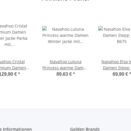
vahoo Cristal
Navahoo Luluna
Navahoo Elva l
emium Damen
Princess warme Damen
Damen Stepp 
 Jacke Parka mit
Winter Jacke mit
B675
129,90 €
*
89,63 €
*
69,90 €
*
nstfell B669
Kunstfell B818
e Informationen
Golden Brands