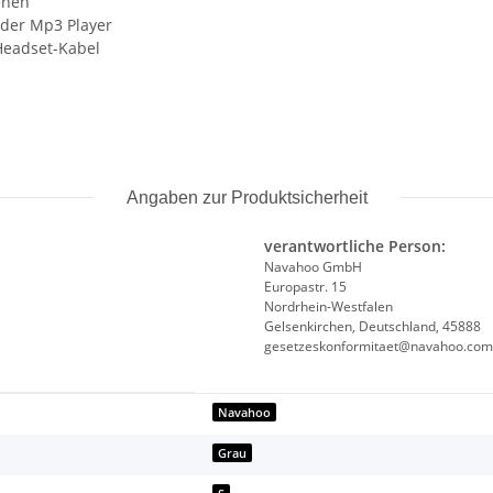
ehen
oder Mp3 Player
/Headset-Kabel
Angaben zur Produktsicherheit
verantwortliche Person:
Navahoo GmbH
Europastr. 15
Nordrhein-Westfalen
Gelsenkirchen, Deutschland, 45888
gesetzeskonformitaet@navahoo.com
Navahoo
Grau