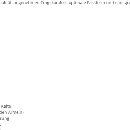
lität, angenehmen Tragekomfort, optimale Passform und eine gro
n
 Kälte
 den Ärmeln)
erung
s