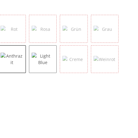
Rot
Rosa
Grün
Grau
Anthrazit
Light Blue
Creme
Weinrot