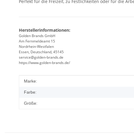
Perfekt für die Freizeit, zu Festlichkeiten oder für die Arbe
Herstellerinformationen:
Golden Brands GmbH
Am Fernmeldeamt 15
Nordrhein-Westfalen
Essen, Deutschland, 45145
service@golden-brands.de
https://www.golden-brands.de/
Produkteigenschaft
Wert
Marke:
Farbe:
Größe: