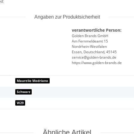
it
Angaben zur Produktsicherheit
verantwortliche Person:
Golden Brands GmbH
Am Fernmeldeamt 15
Nordrhein-Westfalen
Essen, Deutschland, 45145
service@golden-brands.de
https://www.golden-brands.de
Maurelio Modriano
Schwarz
W29
Ähnliche Artikel