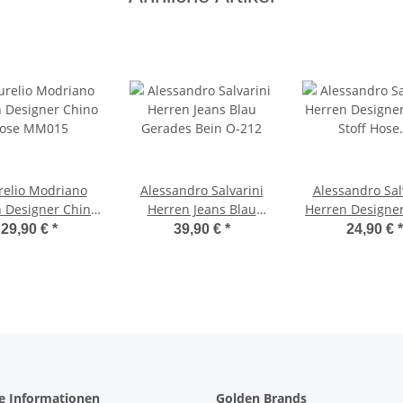
elio Modriano
Alessandro Salvarini
Alessandro Sal
 Designer Chino
Herren Jeans Blau
Herren Designe
ose MM015
Gerades Bein O-212
Stoff Hose Sc
29,90 €
*
39,90 €
*
24,90 €
*
Regular Fit 
he Informationen
Golden Brands