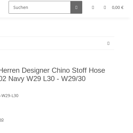
0,00 €
Herren Designer Chino Stoff Hose
02 Navy W29 L30 - W29/30
-W29-L30
no