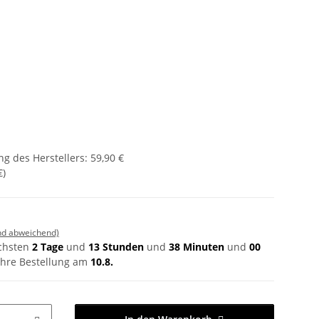
g des Herstellers
:
59,90 €
€
)
nd abweichend)
ächsten
2 Tage
und
13 Stunden
und
38 Minuten
und
00
hre Bestellung am
10.8.