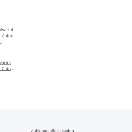
varini
r Chino
hwarz
O016
Zahlungsmöglichkeiten