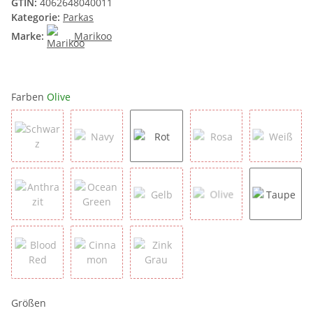
GTIN:
4062648040011
Kategorie:
Parkas
Marke:
Marikoo
Farben
Olive
Schwarz
Navy
Rot
Rosa
Weiß
Anthrazit
Ocean Green
Gelb
Olive
Taupe
Blood Red
Cinnamon
Zink Grau
Größen