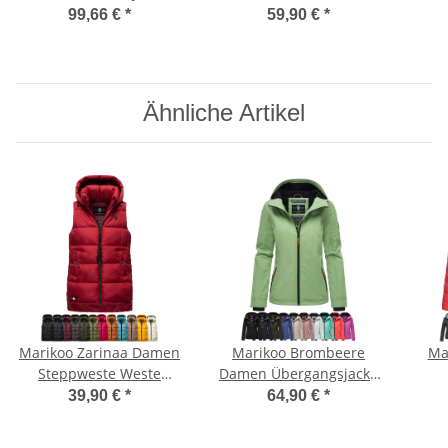
Winterjacke halblang
B719 Dusty Olive -
lan
99,66 €
*
59,90 €
*
Kapuze Kunstfell B869
Melange Größe XXXL -
Oli
Navy-Gr.L
Gr. 3XL
Ähnliche Artikel
Marikoo Zarinaa Damen
Marikoo Brombeere
Ma
Steppweste Weste
Damen Übergangsjacke
Übergangsweste mit
B862
Üb
39,90 €
*
64,90 €
*
Kapuze B898