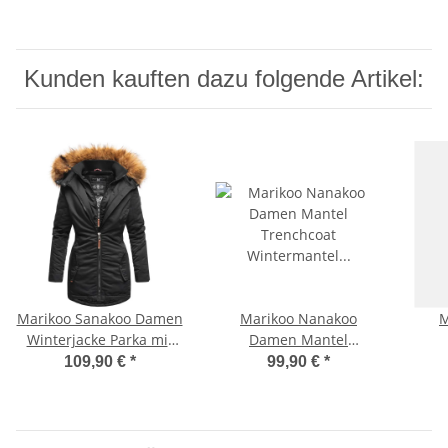
Kunden kauften dazu folgende Artikel:
Marikoo Sanakoo Damen
Marikoo Nanakoo
M
Winterjacke Parka mit
Damen Mantel
Kapuze B825 Schwarz-
Trenchcoat
109,90 €
*
99,90 €
*
Gr.XS
Wintermantel
Übergangs Jacke B820
Übe
Schwarz-Gr.XS