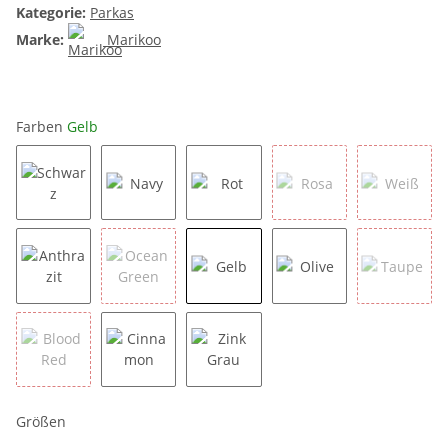
Kategorie:
Parkas
Marke:
Marikoo
Farben
Gelb
Schwarz
Navy
Rot
Rosa
Weiß
Anthrazit
Ocean Green
Gelb
Olive
Taupe
Blood Red
Cinnamon
Zink Grau
Größen