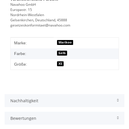
Navahoo GmbH
Europastr. 15
Nordrhein-Westfalen
Gelsenkirchen, Deutschland, 45888
gesetzeskonformitaet@navahoo.com
Produkteigenschaft
Wert
Marikoo
Marke:
Gelb
Farbe:
XS
Größe:
Nachhaltigkeit
Bewertungen