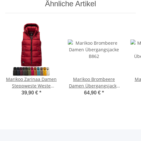
Ähnliche Artikel
Marikoo Zarinaa Damen
Marikoo Brombeere
Ma
Steppweste Weste
Damen Übergangsjacke
Übergangsweste mit
B862
Üb
39,90 €
*
64,90 €
*
Kapuze B898