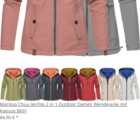
Marikoo Chuu leichte 2 in 1 Outdoor Damen Wendejacke mit
Kapuze B691
84,90 €
*