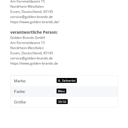
Am Fernmeldeamt 15
Nordrhein-Westfalen
Essen, Deutschland, 45145
service@golden-brands.de
https://www.golden-brands.de/
verantwortliche Person:
Golden Brands GmbH
Am Fernmeldeamt 15
Nordrhein-Westfalen
Essen, Deutschland, 45145
service@golden-brands.de
https://www.golden-brands.de
Produkteigenschaft
Wert
A. Salvarini
Marke:
Blau
Farbe:
33/32
Größe: