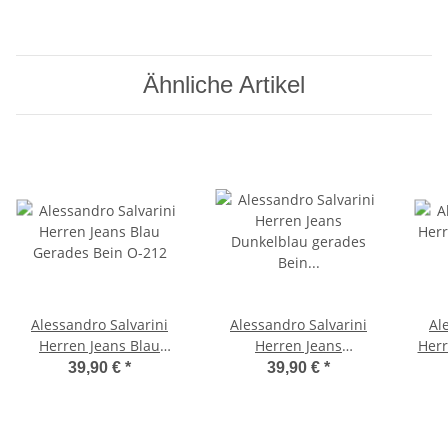
Slim O045 W32 L32
Regular Fit O016 W32
S
L32
Ähnliche Artikel
Alessandro Salvarini
Alessandro Salvarini
Al
Herren Jeans Blau
Herren Jeans
Herr
Gerades Bein O-212
Dunkelblau gerades
C
39,90 €
*
39,90 €
*
Bein O-210