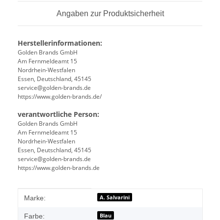
Angaben zur Produktsicherheit
Herstellerinformationen:
Golden Brands GmbH
Am Fernmeldeamt 15
Nordrhein-Westfalen
Essen, Deutschland, 45145
service@golden-brands.de
https://www.golden-brands.de/
verantwortliche Person:
Golden Brands GmbH
Am Fernmeldeamt 15
Nordrhein-Westfalen
Essen, Deutschland, 45145
service@golden-brands.de
https://www.golden-brands.de
Produkteigenschaft
Wert
A. Salvarini
Marke:
Blau
Farbe: