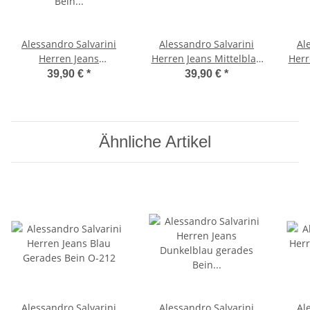
Alessandro Salvarini
Alessandro Salvarini
Al
Herren Jeans
Herren Jeans Mittelblau
Herr
Dunkelblau gerades
Gerades Bein O-211 W32
Gera
39,90 €
*
39,90 €
*
Bein O-210 W32 L32
L32
Ähnliche Artikel
Alessandro Salvarini
Alessandro Salvarini
Al