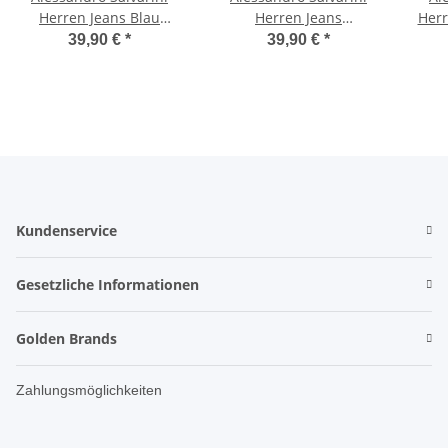
Herren Jeans Blau
Herren Jeans
Herr
Gerades Bein O-212
Dunkelblau gerades
C
39,90 €
*
39,90 €
*
Bein O-210
Kundenservice
Gesetzliche Informationen
Golden Brands
Zahlungsmöglichkeiten